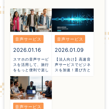
音声サービス
音声サービス
2026.01.16
2026.01.09
スマホの音声サービ
【法人向け】高速音
スを活用して、旅行
声サービスでビジネ
をもっと便利で楽し
スを加速！選び方と
いものに！
活用事例
音声サービス