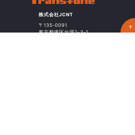
株式会社JCNT
〒135-0091
東京都港区台場2-3-1
トレードピアお台場20階
03-5211-8046
CONTACT
Transfoneとは
活用事例